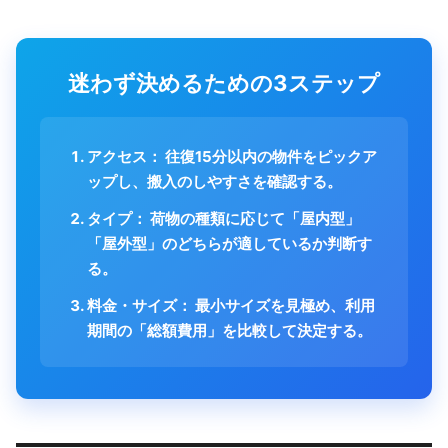
迷わず決めるための3ステップ
アクセス：
往復15分以内の物件をピックア
ップし、搬入のしやすさを確認する。
タイプ：
荷物の種類に応じて「屋内型」
「屋外型」のどちらが適しているか判断す
る。
料金・サイズ：
最小サイズを見極め、利用
期間の「総額費用」を比較して決定する。