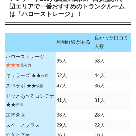
辺エリアで一番おすすめのトランクルーム
は「ハローストレージ」！
良かった口コミ
利用経験がある
人数
ハローストレージ
65人
58人
★★★
最有力
キュラーズ
★★
52人
44人
候補
スペラボ
★★
47人
36人
候補
ドッとあ〜るコンテナ
41人
31人
★★
候補
加瀬倉庫
38人
28人
スペースプラス
29人
22人
押入れ産業
26人
19人