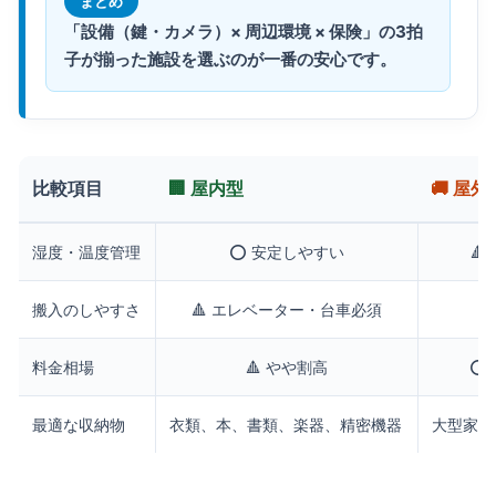
まとめ
「設備（鍵・カメラ）× 周辺環境 × 保険」の3拍
子が揃った施設を選ぶのが一番の安心です。
比較項目
🏢 屋内型
🚚 屋外
湿度・温度管理
⭕️ 安定しやすい

搬入のしやすさ
🔺 エレベーター・台車必須
⭕
料金相場
🔺 やや割高
⭕️
最適な収納物
衣類、本、書類、楽器、精密機器
大型家具