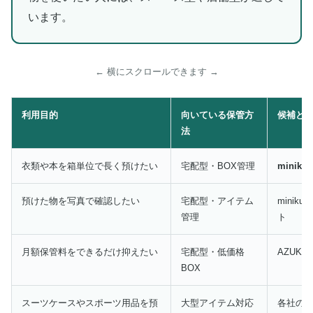
います。
← 横にスクロールできます →
利用目的
向いている保管方
候補と
法
衣類や本を箱単位で長く預けたい
宅配型・BOX管理
miniku
預けた物を写真で確認したい
宅配型・アイテム
minik
管理
ト
月額保管料をできるだけ抑えたい
宅配型・低価格
AZUKEL
BOX
スーツケースやスポーツ用品を預
大型アイテム対応
各社の