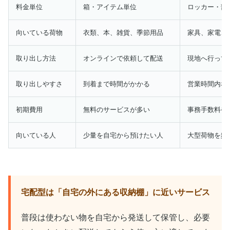
料金単位
箱・アイテム単位
ロッカー・部
向いている荷物
衣類、本、雑貨、季節用品
家具、家電、
取り出し方法
オンラインで依頼して配送
現地へ行って
取り出しやすさ
到着まで時間がかかる
営業時間内な
初期費用
無料のサービスが多い
事務手数料や
向いている人
少量を自宅から預けたい人
大型荷物を頻
宅配型は「自宅の外にある収納棚」に近いサービス
普段は使わない物を自宅から発送して保管し、必要