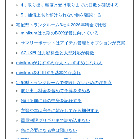
4．取り出す頻度と受け取りまでの日数を確認する
5．補償上限と預けられない物を確認する
宅配型トランクルーム3社を2026年料金で比較
minikuraは長期のBOX保管に向いている
サマリーポケットはアイテム管理とオプションが充実
AZUKELは月額料金と大型対応が特徴
minikuraがおすすめな人・おすすめしない人
minikuraを利用する基本的な流れ
宅配型トランクルームで失敗しないための注意点
取り出し料金を含めて予算を決める
預ける前に箱の中身を記録する
衣類や本は完全に乾かしてから梱包する
重量制限ギリギリまで詰め込まない
急に必要になる物は預けない