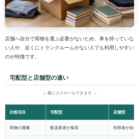
店舗へ自分で荷物を運ぶ必要がないため、車を持っていな
い人や、近くにトランクルームがない人でも利用しやすい
のが特徴です。
宅配型と店舗型の違い
← 横にスクロールできます →
比較項目
宅配型
店舗型
荷物の運搬
配送業者が集荷
利用者が自分