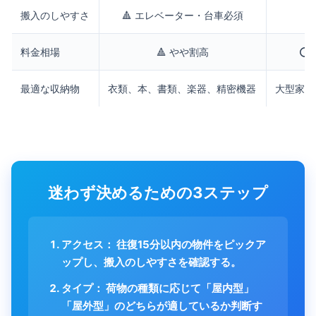
搬入のしやすさ
🔺 エレベーター・台車必須
⭕
料金相場
🔺 やや割高
⭕️
最適な収納物
衣類、本、書類、楽器、精密機器
大型家具
迷わず決めるための3ステップ
アクセス：
往復15分以内の物件をピックア
ップし、搬入のしやすさを確認する。
タイプ：
荷物の種類に応じて「屋内型」
「屋外型」のどちらが適しているか判断す