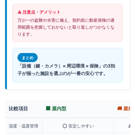
⚠️ 注意点・デメリット
万が一の盗難や水害に備え、契約前に動産保険の適
用範囲を把握しておかないと取り返しがつかなくな
ります。
まとめ
「設備（鍵・カメラ）× 周辺環境 × 保険」の3拍
子が揃った施設を選ぶのが一番の安心です。
比較項目
🏢 屋内型
🚚 屋外
湿度・温度管理
⭕️ 安定しやすい
