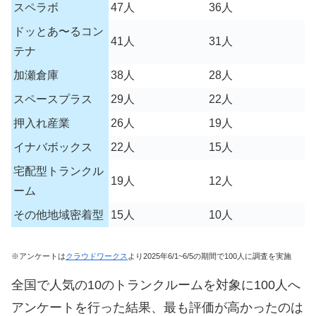
スペラボ
47人
36人
ドッとあ〜るコン
41人
31人
テナ
加瀬倉庫
38人
28人
スペースプラス
29人
22人
押入れ産業
26人
19人
イナバボックス
22人
15人
宅配型トランクル
19人
12人
ーム
その他地域密着型
15人
10人
※アンケートは
クラウドワークス
より2025年6/1~6/5の期間で100人に調査を実施
全国で人気の10のトランクルームを対象に100人へ
アンケートを行った結果、最も評価が高かったのは