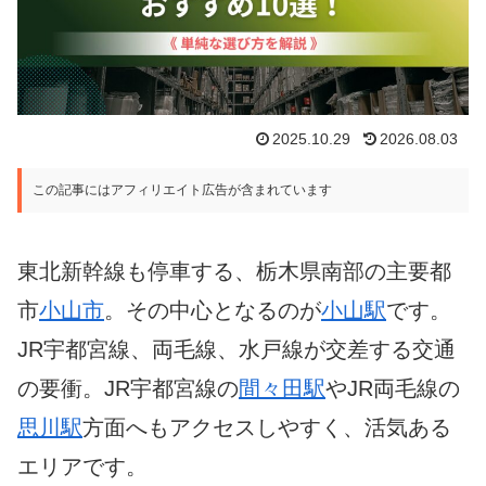
2025.10.29
2026.08.03
この記事にはアフィリエイト広告が含まれています
東北新幹線も停車する、栃木県南部の主要都
市
小山市
。その中心となるのが
小山駅
です。
JR宇都宮線、両毛線、水戸線が交差する交通
の要衝。JR宇都宮線の
間々田駅
やJR両毛線の
思川駅
方面へもアクセスしやすく、活気ある
エリアです。