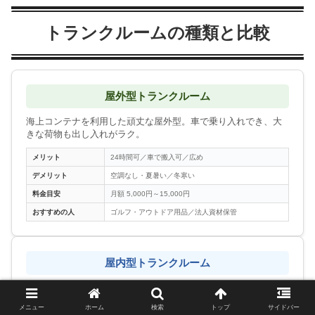
トランクルームの種類と比較
屋外型トランクルーム
海上コンテナを利用した頑丈な屋外型。車で乗り入れでき、大
きな荷物も出し入れがラク。
メリット
24時間可／車で搬入可／広め
デメリット
空調なし・夏暑い／冬寒い
料金目安
月額 5,000円～15,000円
おすすめの人
ゴルフ・アウトドア用品／法人資材保管
屋内型トランクルーム
空調＆セキュリティ完備の室内型。衣類や家電など温度・湿度
に弱い荷物向け。
メニュー
ホーム
検索
トップ
サイドバー