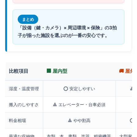
まとめ
「設備（鍵・カメラ）× 周辺環境 × 保険」の3拍
子が揃った施設を選ぶのが一番の安心です。
比較項目
🏢 屋内型
🚚 屋外
湿度・温度管理
⭕️ 安定しやすい

搬入のしやすさ
🔺 エレベーター・台車必須
⭕
料金相場
🔺 やや割高
⭕️
最適な収納物
衣類、本、書類、楽器、精密機器
大型家具