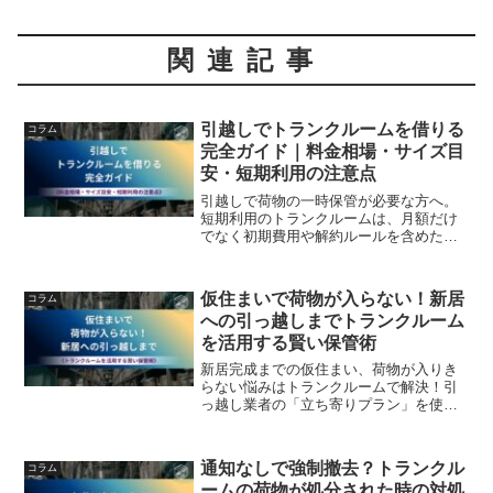
関連記事
引越しでトランクルームを借りる
コラム
完全ガイド｜料金相場・サイズ目
安・短期利用の注意点
引越しで荷物の一時保管が必要な方へ。
短期利用のトランクルームは、月額だけ
でなく初期費用や解約ルールを含めた総
額チェックが必須です。また、多くの運
営会社は運送を行えないため、移動手配
は自分で行うのが原則。料金相場からサ
仮住まいで荷物が入らない！新居
コラム
イズ選び、運搬の段取りまで、失敗しな
への引っ越しまでトランクルーム
い手順を完全ガイドします。
を活用する賢い保管術
新居完成までの仮住まい、荷物が入りき
らない悩みはトランクルームで解決！引
っ越し業者の「立ち寄りプラン」を使え
ば、荷物を預けてスムーズに移動できま
す。費用の目安や契約時の注意点、同居
ストレスを減らす保管術まで、賢い活用
通知なしで強制撤去？トランクル
コラム
法を詳しく解説します。
ームの荷物が処分された時の対処