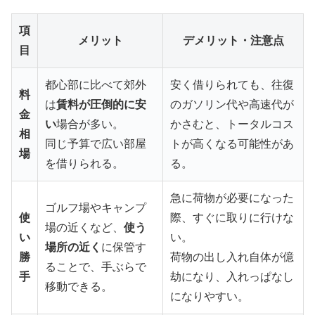
項
メリット
デメリット・注意点
目
都心部に比べて郊外
安く借りられても、往復
料
は
賃料が圧倒的に安
のガソリン代や高速代が
金
い
場合が多い。
かさむと、トータルコス
相
同じ予算で広い部屋
トが高くなる可能性があ
場
を借りられる。
る。
急に荷物が必要になった
ゴルフ場やキャンプ
使
際、すぐに取りに行けな
場の近くなど、
使う
い
い。
場所の近く
に保管す
勝
荷物の出し入れ自体が億
ることで、手ぶらで
手
劫になり、入れっぱなし
移動できる。
になりやすい。