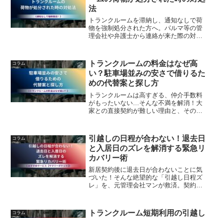
法
トランクルームを滞納し、通知なしで荷
物を強制処分された方へ。パルマ等の管
理会社や弁護士から連絡が来た際の対処
法を解説します。「通知を見ていない」
は通用する？契約上の厳しい現実と、荷
物を取り戻すか諦めるかの判断基準と
トランクルームの料金はなぜ高
コラム
は。強制退去の実態と、法的観点から見
い？駐車場並みの安さで借りるた
た解決策をまとめました。
めの代替案と探し方
トランクルームは高すぎる、仲介手数料
がもったいない…そんな不満を解消！大
家との直接契約が難しい理由と、その代
替案として「モノオク」などのシェアサ
ービスを紹介します。個人の空きスペー
スなら駐車場並みの安さで借りることも
引越しの日程が合わない！退去日
コラム
可能。格安で荷物を預けるための賢い探
と入居日のズレを解消する緊急リ
し方を解説します。
カバリー術
新居契約後に退去日が合わないことに気
づいた！そんな絶望的な「引越し日程ズ
レ」を、元管理会社マンが救済。契約書
から現状を正しく把握する3ステップと、
空白期間の荷物を月額330円〜で保管する
「格安クラウド収納術」で、二重家賃や
トランクルーム短期利用の引越し
コラム
ホテル代の損失を最小限に抑える方法を