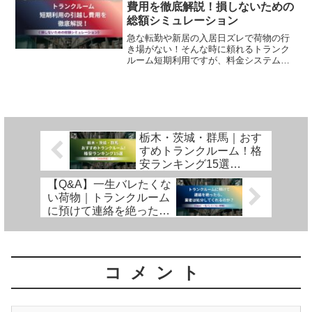
費用を徹底解説！損しないための
解説します。
総額シミュレーション
急な転勤や新居の入居日ズレで荷物の行
き場がない！そんな時に頼れるトランク
ルーム短期利用ですが、料金システムに
は「初期費用」や「解約ルール」など3つ
の罠が。元・引越しのプロが教える「本
当の総額」の計算方法と契約前の安心チ
ェックリストで、高額請求を防ぐテクニ
ックを完全解説します。
栃木・茨城・群馬｜おす
すめトランクルーム！格
安ランキング15選
【2026年版】
【Q&A】一生バレたくな
い荷物｜トランクルーム
に預けて連絡を絶った
ら、業者は処分してくれ
るのか？
コメント